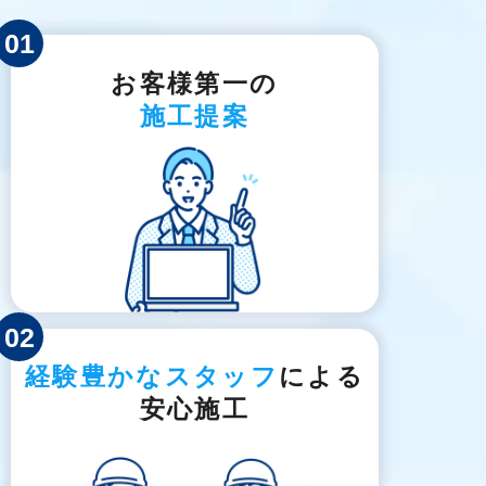
01
お客様第一の
施工提案
02
経験豊かなスタッフ
による
安心施工